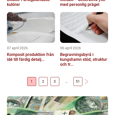
kulörer
med personlig prägel
07 april 2026
06 april 2026
Komposit produktion från
Begravningsbyrå i
idé till färdig detalj...
kungshamn stöd, struktur
och tr...
1
2
3
…
51