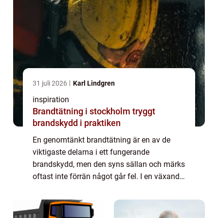
31 juli 2026
Karl Lindgren
inspiration
Brandtätning i stockholm tryggt
brandskydd i praktiken
En genomtänkt brandtätning är en av de
viktigaste delarna i ett fungerande
brandskydd, men den syns sällan och märks
oftast inte förrän något går fel. I en växande
storstad som Stockholm, med täta
installationer, ombyggnader och högt
byggtempo, blir ...