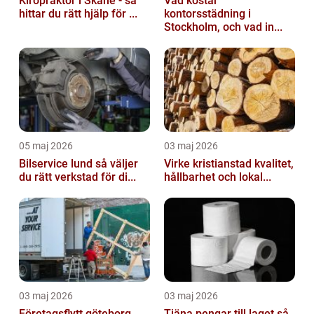
Kiropraktor i Skåne - så
Vad kostar
hittar du rätt hjälp för ...
kontorsstädning i
Stockholm, och vad in...
05 maj 2026
03 maj 2026
Bilservice lund så väljer
Virke kristianstad kvalitet,
du rätt verkstad för di...
hållbarhet och lokal...
03 maj 2026
03 maj 2026
Företagsflytt göteborg
Tjäna pengar till laget så