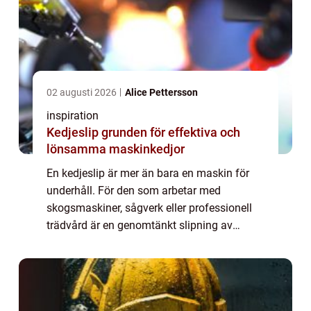
02 augusti 2026
Alice Pettersson
inspiration
Kedjeslip grunden för effektiva och
lönsamma maskinkedjor
En kedjeslip är mer än bara en maskin för
underhåll. För den som arbetar med
skogsmaskiner, sågverk eller professionell
trädvård är en genomtänkt slipning av
kedjan avgörande för både produktivitet,
ekonomi och säkerhet. En vass kedja kapar
snabbare,...