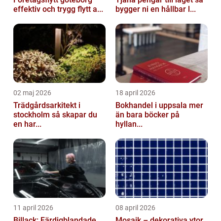
effektiv och trygg flytt a...
bygger ni en hållbar l...
02 maj 2026
18 april 2026
Trädgårdsarkitekt i
Bokhandel i uppsala mer
stockholm så skapar du
än bara böcker på
en har...
hyllan...
11 april 2026
08 april 2026
Billack: Färdigblandade
Mosaik – dekorativa ytor