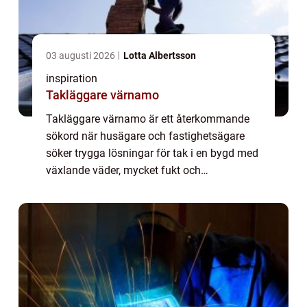
03 augusti 2026
Lotta Albertsson
inspiration
Takläggare värnamo
Takläggare värnamo är ett återkommande
sökord när husägare och fastighetsägare
söker trygga lösningar för tak i en bygd med
växlande väder, mycket fukt och
återkommande snöbelastning. Taket är en
av byggnadens viktigaste skyddszoner och
ett väl utför...