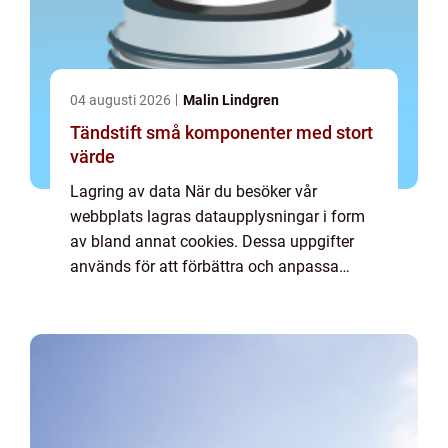
04 augusti 2026
Malin Lindgren
Tändstift små komponenter med stort
värde
Lagring av data När du besöker vår
webbplats lagras dataupplysningar i form
av bland annat cookies. Dessa uppgifter
används för att förbättra och anpassa
innehållet på vår sida och för att ge dig så
bra information som möjligt. Om du inte vill
att vi...