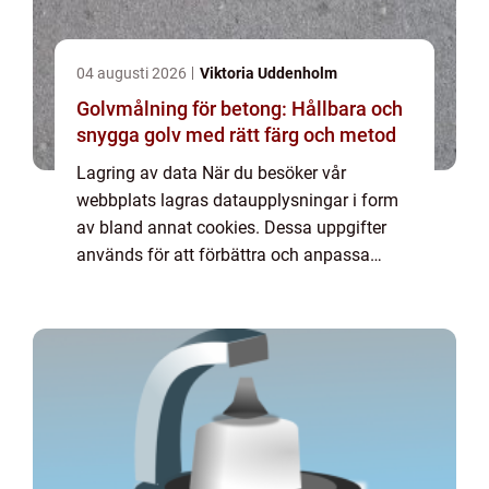
04 augusti 2026
Viktoria Uddenholm
Golvmålning för betong: Hållbara och
snygga golv med rätt färg och metod
Lagring av data När du besöker vår
webbplats lagras dataupplysningar i form
av bland annat cookies. Dessa uppgifter
används för att förbättra och anpassa
innehållet på vår sida och för att ge dig så
bra information som möjligt. Om du inte vill
att vi...