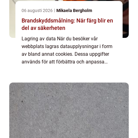
06 augusti 2026
Mikaela Bergholm
Brandskyddsmålning: När färg blir en
del av säkerheten
Lagring av data När du besöker vår
webbplats lagras dataupplysningar i form
av bland annat cookies. Dessa uppgifter
används för att förbättra och anpassa
innehållet på vår sida och för att ge dig så
bra information som möjligt. Om du inte vill
att vi...