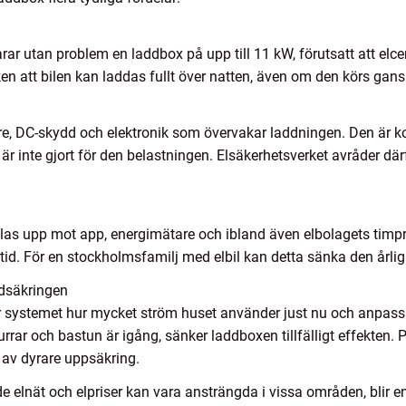
larar utan problem en laddbox på upp till 11 kW, förutsatt att elc
en att bilen kan laddas fullt över natten, även om den körs gans
e, DC-skydd och elektronik som övervakar laddningen. Den är kon
r inte gjort för den belastningen. Elsäkerhetsverket avråder där
upp mot app, energimätare och ibland även elbolagets timpris. 
tetid. För en stockholmsfamilj med elbil kan detta sänka den årli
dsäkringen
systemet hur mycket ström huset använder just nu och anpassa
urrar och bastun är igång, sänker laddboxen tillfälligt effekten. 
 av dyrare uppsäkring.
e elnät och elpriser kan vara ansträngda i vissa områden, blir 