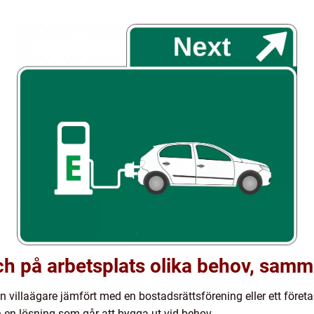
 och på arbetsplats olika behov, sam
 en villaägare jämfört med en bostadsrättsförening eller ett fö
ch en lösning som går att bygga ut vid behov.