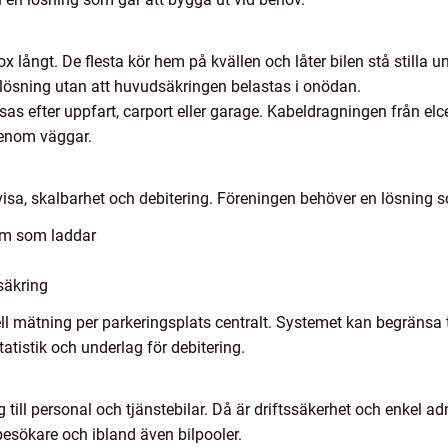
 långt. De flesta kör hem på kvällen och låter bilen stå stilla 
g lösning utan att huvudsäkringen belastas i onödan.
s efter uppfart, carport eller garage. Kabeldragningen från elc
genom väggar.
tvisa, skalbarhet och debitering. Föreningen behöver en lösning 
dem som laddar
säkring
ell mätning per parkeringsplats centralt. Systemet kan begränsa 
atistik och underlag för debitering.
ng till personal och tjänstebilar. Då är driftssäkerhet och enkel a
besökare och ibland även bilpooler.