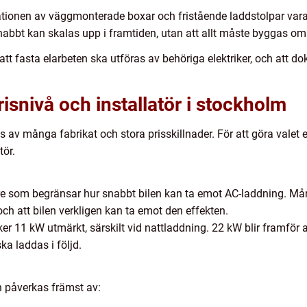
tionen av väggmonterade boxar och fristående laddstolpar vara 
snabbt kan skalas upp i framtiden, utan att allt måste byggas om
tt fasta elarbeten ska utföras av behöriga elektriker, och att 
prisnivå och installatör i stockholm
 många fabrikat och stora prisskillnader. För att göra valet enk
tör.
re som begränsar hur snabbt bilen kan ta emot AC-laddning. Mån
h att bilen verkligen kan ta emot den effekten.
er 11 kW utmärkt, särskilt vid nattladdning. 22 kW blir framför a
ska laddas i följd.
n påverkas främst av: