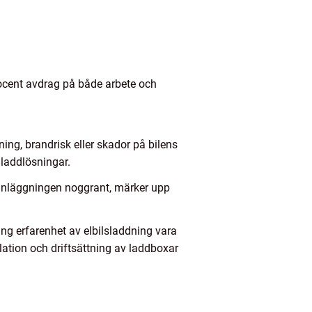
rocent avdrag på både arbete och
ning, brandrisk eller skador på bilens
t laddlösningar.
r anläggningen noggrant, märker upp
ång erfarenhet av elbilsladdning vara
llation och driftsättning av laddboxar