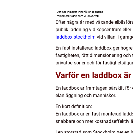
Efter några år med växande elbilsför
publik laddning vid köpcentrum eller l
laddbox stockholm
vid villan, i gara
En fast installerad laddbox ger högre
fastigheten, rätt dimensionering och t
privatpersoner och för fastighetsägar
Varför en laddbox är 
En laddbox är framtagen särskilt för
elanläggning och människor.
En kort definition:
En laddbox är en fast monterad ladds
snabbare och mer kostnadseffektiv ä
I en storstad som Stockholm ger en la