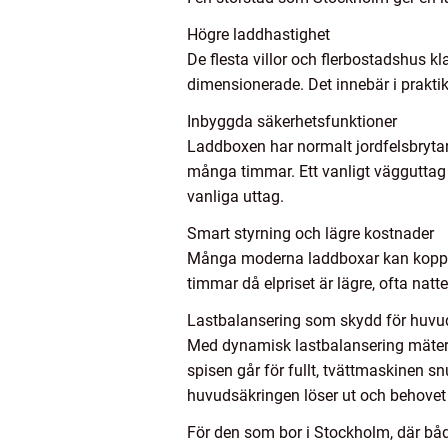
Högre laddhastighet
De flesta villor och flerbostadshus k
dimensionerade. Det innebär i praktik
Inbyggda säkerhetsfunktioner
Laddboxen har normalt jordfelsbrytar
många timmar. Ett vanligt vägguttag ä
vanliga uttag.
Smart styrning och lägre kostnader
Många moderna laddboxar kan kopplas 
timmar då elpriset är lägre, ofta nat
Lastbalansering som skydd för huvu
Med dynamisk lastbalansering mäter 
spisen går för fullt, tvättmaskinen sn
huvudsäkringen löser ut och behovet
För den som bor i Stockholm, där båd