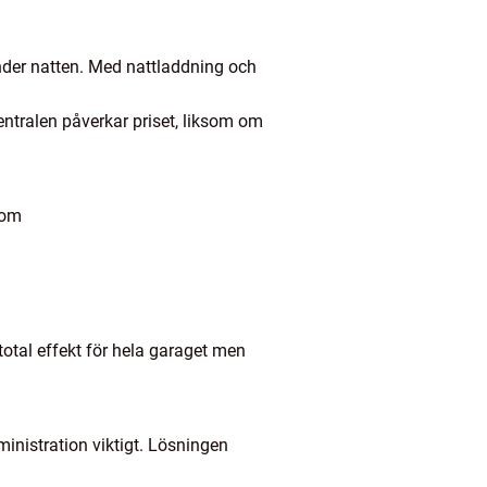
under natten. Med nattladdning och
entralen påverkar priset, liksom om
som
total effekt för hela garaget men
dministration viktigt. Lösningen