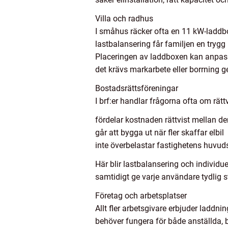
Villa och radhus
I småhus räcker ofta en 11 kW-laddbox
lastbalansering får familjen en tryg
Placeringen av laddboxen kan anpassa
det krävs markarbete eller borrning 
Bostadsrättsföreningar
I brf:er handlar frågorna ofta om rät
fördelar kostnaden rättvist mellan 
går att bygga ut när fler skaffar elbil
inte överbelastar fastighetens huvud
Här blir lastbalansering och individu
samtidigt ge varje användare tydlig st
Företag och arbetsplatser
Allt fler arbetsgivare erbjuder laddni
behöver fungera för både anställda, 