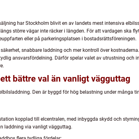
säljning har Stockholm blivit en av landets mest intensiva elbil
ängs större vägar inte räcker i längden. För att vardagen ska flyta
geuppfarten eller på parkeringsplatsen i bostadsrättsföreningen.
 säkerhet, snabbare laddning och mer kontroll över kostnaderna.
ydlig ansvarsfördelning. Därför spelar valet av utrustning och in
e.
ett bättre val än vanligt vägguttag
 elbilsladdning. Den är byggd för hög belastning under många ti
tation kopplad till elcentralen, med inbyggda skydd och styrnin
n laddning via vanligt vägguttag.
ddbox flera tydliga fördelar: