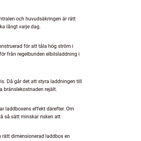
entralen och huvudsäkringen är rätt
ka långt varje dag.
struerad för att tåla hög ström i
för från regelbunden elbilsladdning i
Då går det att styra laddningen till
ga bränslekostnaden rejält.
r laddboxens effekt därefter. Om
På så sätt minskar risken att
en rätt dimensionerad laddbox en