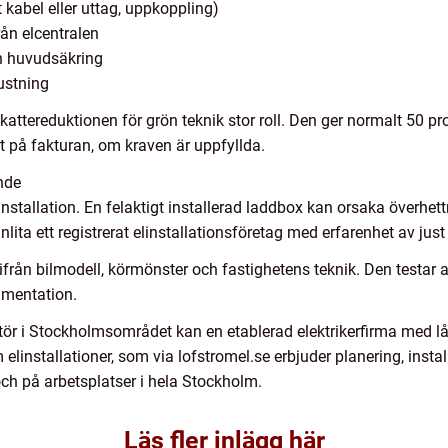
t kabel eller uttag, uppkoppling)
ån elcentralen
ch huvudsäkring
ustning
kattereduktionen för grön teknik stor roll. Den ger normalt 50 p
kt på fakturan, om kraven är uppfyllda.
ande
nstallation. En felaktigt installerad laddbox kan orsaka överhett
anlita ett registrerat elinstallationsföretag med erfarenhet av jus
utifrån bilmodell, körmönster och fastighetens teknik. Den testa
umentation.
atör i Stockholmsområdet kan en etablerad elektrikerfirma med l
m elinstallationer, som via lofstromel.se erbjuder planering, insta
 och på arbetsplatser i hela Stockholm.
Läs fler inlägg här