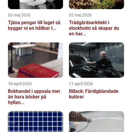
03 maj 2026
02 maj 2026
Tjäna pengar till laget så
Trädgårdsarkitekt i
bygger ni en hållbar l...
stockholm så skapar du
en har...
18 april 2026
11 april 2026
Bokhandel i uppsala mer
Billack: Färdigblandade
än bara böcker på
kulörer
hyllan...