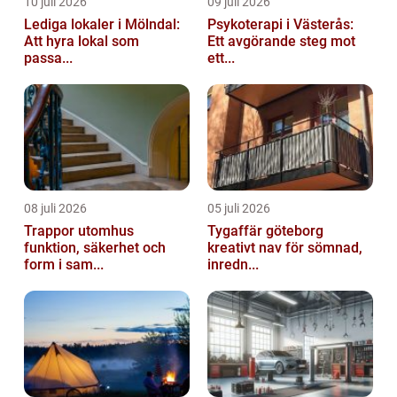
10 juli 2026
09 juli 2026
Lediga lokaler i Mölndal:
Psykoterapi i Västerås:
Att hyra lokal som
Ett avgörande steg mot
passa...
ett...
08 juli 2026
05 juli 2026
Trappor utomhus
Tygaffär göteborg
funktion, säkerhet och
kreativt nav för sömnad,
form i sam...
inredn...