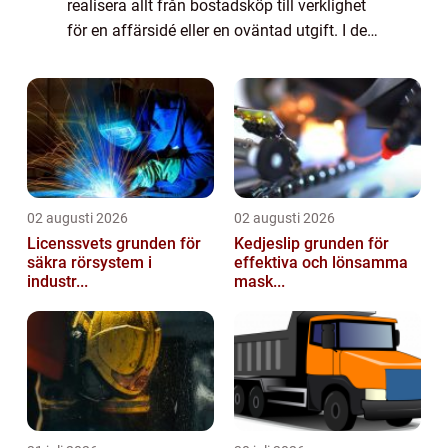
realisera allt från bostadsköp till verklighet
för en affärsidé eller en oväntad utgift. I den
h&aum...
02 augusti 2026
02 augusti 2026
Licenssvets grunden för
Kedjeslip grunden för
säkra rörsystem i
effektiva och lönsamma
industr...
mask...