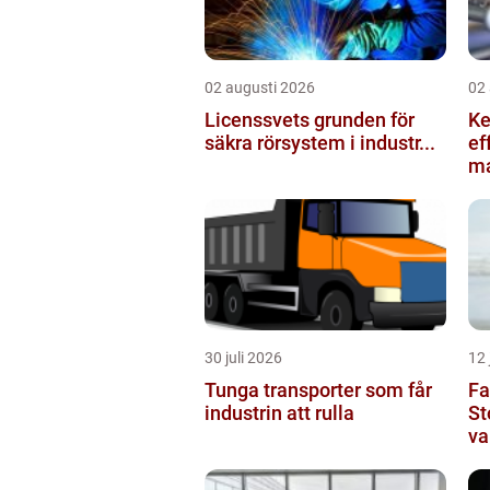
02 augusti 2026
02
Licenssvets grunden för
Kedje
säkra rörsystem i industr...
ef
ma
30 juli 2026
12 
Tunga transporter som får
Fa
industrin att rulla
St
va