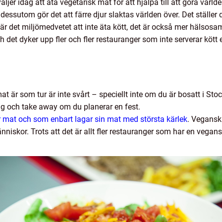
äljer idag att äta vegetarisk mat för att hjälpa till att göra världe
ch dessutom gör det att färre djur slaktas världen över. Det ställe
är det miljömedvetet att inte äta kött, det är också mer hälsosamt
h det dyker upp fler och fler restauranger som inte serverar kött e
t är som tur är inte svårt – speciellt inte om du är bosatt i St
ng och take away om du planerar en fest.
r mat och som enbart lagar sin mat med största kärlek
. Vegansk 
iskor. Trots att det är allt fler restauranger som har en vegansk