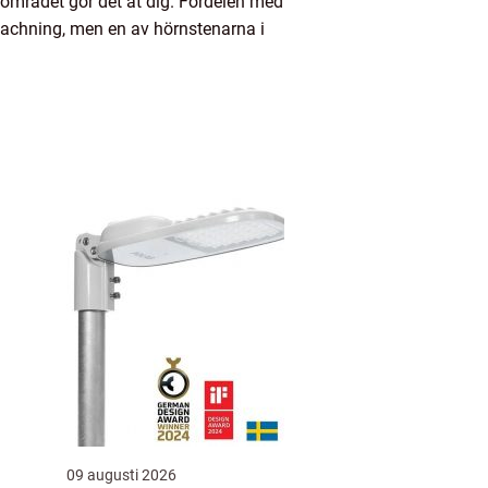
m området gör det åt dig. Fördelen med
coachning, men en av hörnstenarna i
09 augusti 2026