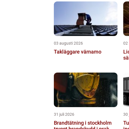
03 augusti 2026
02
Takläggare värnamo
Lice
sä
31 juli 2026
30 
Brandtätning i stockholm
Tu
tryggt brandskydd i prak...
in