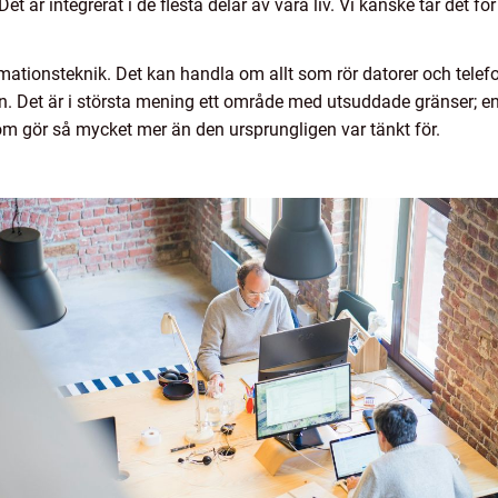
et är integrerat i de flesta delar av våra liv. Vi kanske tar det för
mationsteknik. Det kan handla om allt som rör datorer och telef
. Det är i största mening ett område med utsuddade gränser; en t
som gör så mycket mer än den ursprungligen var tänkt för.