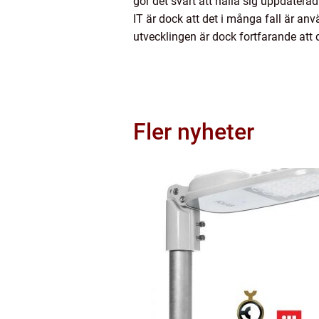
gör det svårt att hålla sig uppdatera
IT är dock att det i många fall är an
utvecklingen är dock fortfarande att
Fler nyheter