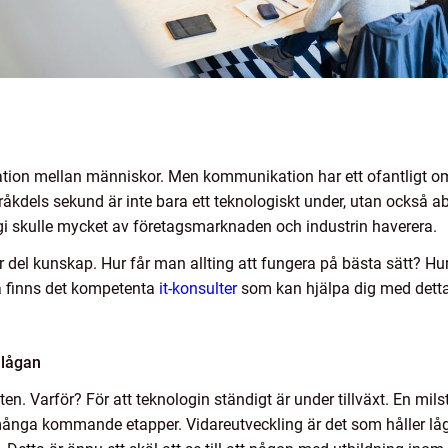
ion mellan människor. Men kommunikation har ett ofantligt om
kdels sekund är inte bara ett teknologiskt under, utan också ab
gi skulle mycket av företagsmarknaden och industrin haverera.
 del kunskap. Hur får man allting att fungera på bästa sätt? Hu
å finns det kompetenta
it-konsulter
som kan hjälpa dig med detta
 lågan
en. Varför? För att teknologin ständigt är under tillväxt. En milst
många kommande etapper. Vidareutveckling är det som håller lå