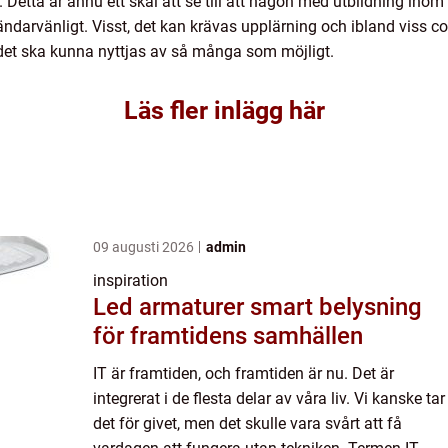
d. Detta är ännu ett skäl att se till att någon med utbildning ino
vändarvänligt. Visst, det kan krävas upplärning och ibland viss 
 det ska kunna nyttjas av så många som möjligt.
Läs fler inlägg här
09 augusti 2026
admin
inspiration
Led armaturer smart belysning
för framtidens samhällen
IT är framtiden, och framtiden är nu. Det är
integrerat i de flesta delar av våra liv. Vi kanske tar
det för givet, men det skulle vara svårt att få