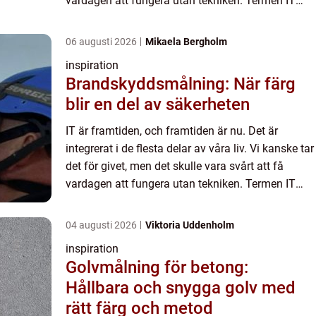
vardagen att fungera utan tekniken. Termen IT
betyder kort och ...
06 augusti 2026
Mikaela Bergholm
inspiration
Brandskyddsmålning: När färg
blir en del av säkerheten
IT är framtiden, och framtiden är nu. Det är
integrerat i de flesta delar av våra liv. Vi kanske tar
det för givet, men det skulle vara svårt att få
vardagen att fungera utan tekniken. Termen IT
betyder kort och ...
04 augusti 2026
Viktoria Uddenholm
inspiration
Golvmålning för betong:
Hållbara och snygga golv med
rätt färg och metod