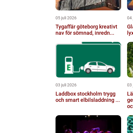
05 juli 2026
04 
Tygaffär göteborg kreativt
Gl
nav för sömnad, inredn...
ly
03 juli 2026
03 
Laddbox stockholm trygg
Läger
och smart elbilsladdning ...
ge
oc