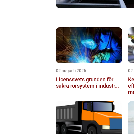
02 augusti 2026
02
Licenssvets grunden för
Kedje
säkra rörsystem i industr...
ef
ma