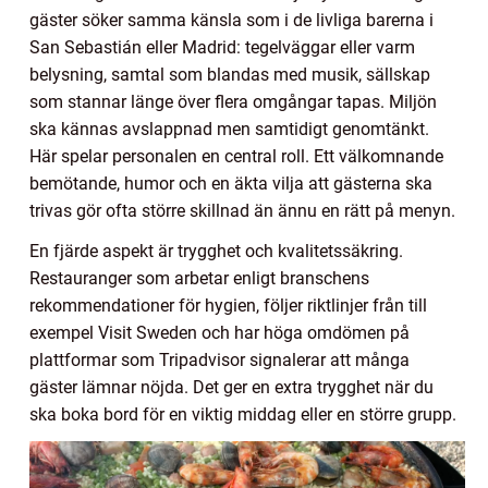
gäster söker samma känsla som i de livliga barerna i
San Sebastián eller Madrid: tegelväggar eller varm
belysning, samtal som blandas med musik, sällskap
som stannar länge över flera omgångar tapas. Miljön
ska kännas avslappnad men samtidigt genomtänkt.
Här spelar personalen en central roll. Ett välkomnande
bemötande, humor och en äkta vilja att gästerna ska
trivas gör ofta större skillnad än ännu en rätt på menyn.
En fjärde aspekt är trygghet och kvalitetssäkring.
Restauranger som arbetar enligt branschens
rekommendationer för hygien, följer riktlinjer från till
exempel Visit Sweden och har höga omdömen på
plattformar som Tripadvisor signalerar att många
gäster lämnar nöjda. Det ger en extra trygghet när du
ska boka bord för en viktig middag eller en större grupp.