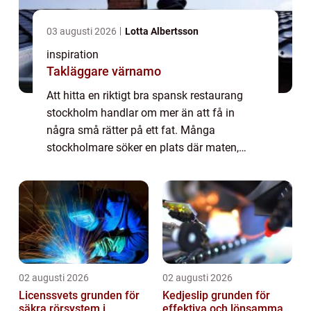
03 augusti 2026
Lotta Albertsson
inspiration
Takläggare värnamo
Att hitta en riktigt bra spansk restaurang
stockholm handlar om mer än att få in
några små rätter på ett fat. Många
stockholmare söker en plats där maten,
sorlet, vinet och miljön tillsammans skapar
samma vardagslyx som på en kvarterskrog i
Madrid el...
02 augusti 2026
02 augusti 2026
Licenssvets grunden för
Kedjeslip grunden för
säkra rörsystem i
effektiva och lönsamma