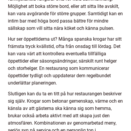
Möjlighet att boka större bord, eller att sitta lite avskilt,
kan vara avgörande för större grupper. Samtidigt kan en
intim bar med höga bord passa bättre för mindre
sällskap som vill sitta nära köket och känna pulsen.
Hur ser öppettiderna ut? Många spanska krogar har sitt
främsta tryck kvällstid, ofta från onsdag till lördag. Det
kan vara värt att kontrollera eventuella tillfälliga
öppettider eller säsongsändringar, särskilt runt helger
och storhelger. En restaurang som kommunicerar
öppettider tydligt och uppdaterar dem regelbundet
underlättar planeringen.
Slutligen kan du ta en titt på hur restaurangen beskriver
sig själv. Krogar som betonar gemenskap, värme och en
känsla av att gästerna ska känna sig som hemma,
brukar också arbeta aktivt med att skapa just den
atmosfären. Kombinationen av genomarbetad meny,
seriös syn på service och en personlig ton i