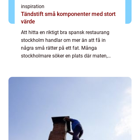
inspiration
Tändstift små komponenter med stort
värde
Att hitta en riktigt bra spansk restaurang
stockholm handlar om mer än att få in
några små rätter på ett fat. Många
stockholmare söker en plats där maten,
sorlet, vinet och miljön tillsammans skapar
samma vardagslyx som på en kvarterskrog i
Madrid el...