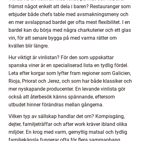
främst något enkelt att dela i baren? Restauranger som
erbjuder både chefs table med avsmakningsmeny och
en mer avslappnad bardel ger ofta mest flexibilitet. I en
bardel kan du börja med några charkuterier och ett glas
vin, för att senare bygga på med varma rätter om
kvällen blir längre.
Hur viktigt är vinlistan? För den som uppskattar
spanska viner är en specialiserad lista en tydlig fördel.
Leta efter korgar som lyfter fram regioner som Galicien,
Rioja, Priorat och Jerez, och som har både klassiker och
mer nyskapande producenter. En levande vinlista gör
också att återbesök känns spännande, eftersom
utbudet hinner förändras mellan gångerna.
Vilken typ av sällskap handlar det om? Kompisgäng,
dejter, familjeträffar och after work kräver ibland olika
miljöer. En krog med varm, gemytlig matsal och tydlig
familjekänsla fungerar ofta för flera sammanhang.