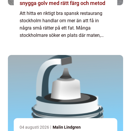
snygga golv med rätt färg och metod
Att hitta en riktigt bra spansk restaurang
stockholm handlar om mer än att få in
några små rätter på ett fat. Många
stockholmare söker en plats där maten,
sorlet, vinet och miljön tillsammans skapar
samma vardagslyx som på en kvarterskrog i
Madrid el...
04 augusti 2026
Malin Lindgren