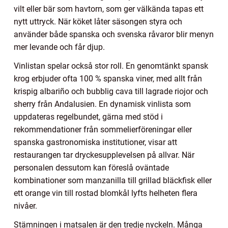
vilt eller bär som havtorn, som ger välkända tapas ett
nytt uttryck. När köket låter säsongen styra och
använder både spanska och svenska råvaror blir menyn
mer levande och får djup.
Vinlistan spelar också stor roll. En genomtänkt spansk
krog erbjuder ofta 100 % spanska viner, med allt från
krispig albariño och bubblig cava till lagrade riojor och
sherry från Andalusien. En dynamisk vinlista som
uppdateras regelbundet, gärna med stöd i
rekommendationer från sommelierföreningar eller
spanska gastronomiska institutioner, visar att
restaurangen tar dryckesupplevelsen på allvar. När
personalen dessutom kan föreslå oväntade
kombinationer som manzanilla till grillad bläckfisk eller
ett orange vin till rostad blomkål lyfts helheten flera
nivåer.
Stämningen i matsalen är den tredje nyckeln. Många