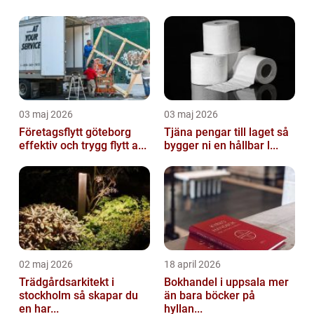
03 maj 2026
03 maj 2026
Företagsflytt göteborg
Tjäna pengar till laget så
effektiv och trygg flytt a...
bygger ni en hållbar l...
02 maj 2026
18 april 2026
Trädgårdsarkitekt i
Bokhandel i uppsala mer
stockholm så skapar du
än bara böcker på
en har...
hyllan...