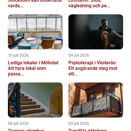
Stockholm kan underlätta
Limhamn: Stöd,
varda...
vägledning och pe...
10 juli 2026
09 juli 2026
Lediga lokaler i Mölndal:
Psykoterapi i Västerås:
Att hyra lokal som
Ett avgörande steg mot
passa...
ett...
08 juli 2026
05 juli 2026
Trappor utomhus
Tygaffär göteborg