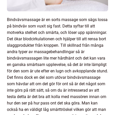
Bindvävsmassage är en sorts massage som sägs lossa
på bindväv som vuxit sig fast. Detta syftar till att
motverka stelhet och smärta, och löser upp spänningar.
Det ökar blodcirkulationen och hjälper till att rensa bort
slaggprodukter från kroppen. Till skillnad från många
andra typer av massagebehandlingar så är
bindvävsmassagen lite mer hårdhänt och det kan vara
en ganska smärtsam upplevelse, så det är inte lämpligt
för den som är ute efter en lugn och avkopplande stund.
Det finns dock en del som utövar bindvävsmassage
som hävdar att om det gör för ont så är det något som
inte görs på rätt sätt, så om du är intresserad av att
testa detta är det bra att kolla med massören innan om
hur den ser på hur pass ont det ska göra. Man kan
också ha en väldigt låg smärttröskel vilken gör att man