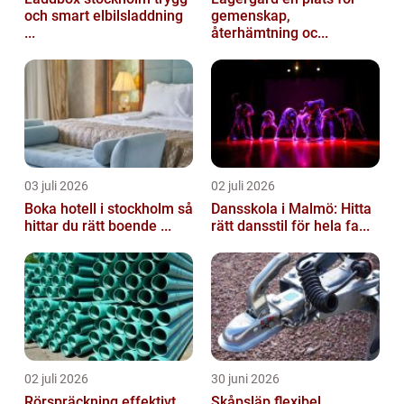
och smart elbilsladdning
gemenskap,
...
återhämtning oc...
03 juli 2026
02 juli 2026
Boka hotell i stockholm så
Dansskola i Malmö: Hitta
hittar du rätt boende ...
rätt dansstil för hela fa...
02 juli 2026
30 juni 2026
Rörspräckning effektivt
Skåpsläp flexibel