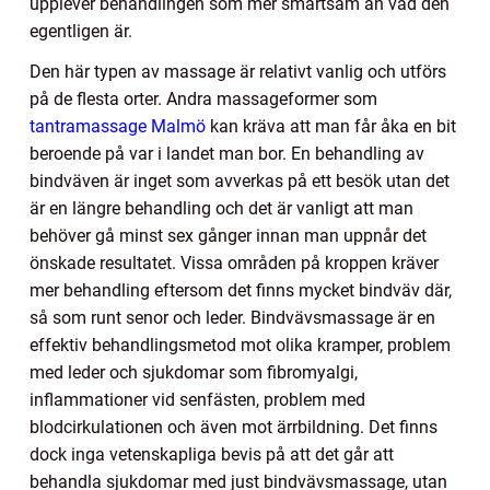
upplever behandlingen som mer smärtsam än vad den
egentligen är.
Den här typen av massage är relativt vanlig och utförs
på de flesta orter. Andra massageformer som
tantramassage Malmö
kan kräva att man får åka en bit
beroende på var i landet man bor. En behandling av
bindväven är inget som avverkas på ett besök utan det
är en längre behandling och det är vanligt att man
behöver gå minst sex gånger innan man uppnår det
önskade resultatet. Vissa områden på kroppen kräver
mer behandling eftersom det finns mycket bindväv där,
så som runt senor och leder. Bindvävsmassage är en
effektiv behandlingsmetod mot olika kramper, problem
med leder och sjukdomar som fibromyalgi,
inflammationer vid senfästen, problem med
blodcirkulationen och även mot ärrbildning. Det finns
dock inga vetenskapliga bevis på att det går att
behandla sjukdomar med just bindvävsmassage, utan