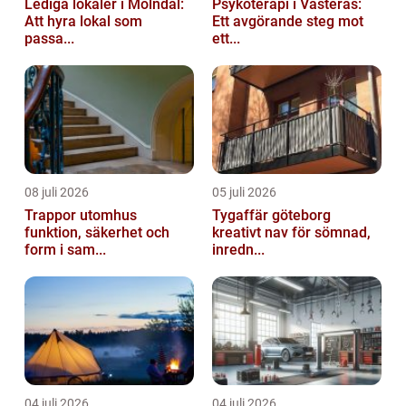
Lediga lokaler i Mölndal:
Psykoterapi i Västerås:
Att hyra lokal som
Ett avgörande steg mot
passa...
ett...
08 juli 2026
05 juli 2026
Trappor utomhus
Tygaffär göteborg
funktion, säkerhet och
kreativt nav för sömnad,
form i sam...
inredn...
04 juli 2026
04 juli 2026