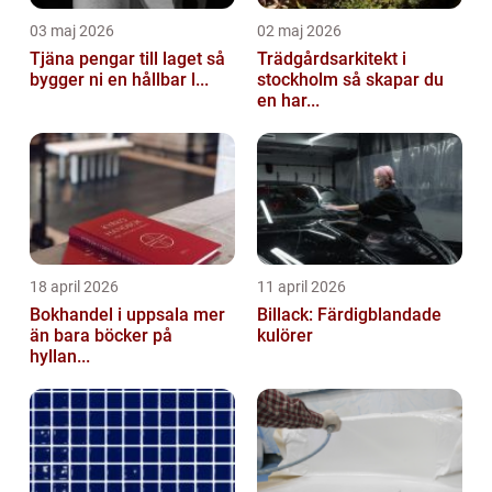
03 maj 2026
02 maj 2026
Tjäna pengar till laget så
Trädgårdsarkitekt i
bygger ni en hållbar l...
stockholm så skapar du
en har...
18 april 2026
11 april 2026
Bokhandel i uppsala mer
Billack: Färdigblandade
än bara böcker på
kulörer
hyllan...