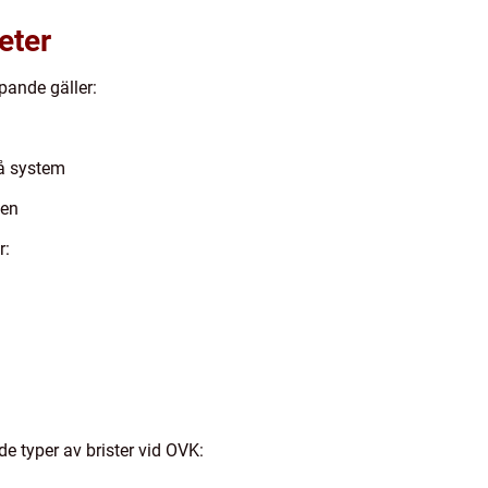
eter
pande gäller:
på system
gen
r:
e typer av brister vid OVK: