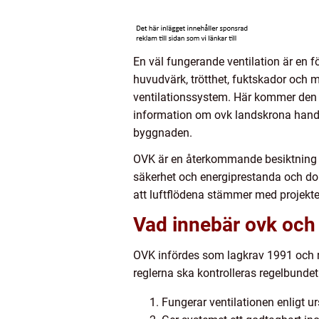
En väl fungerande ventilation är en fö
huvudvärk, trötthet, fuktskador och m
ventilationssystem. Här kommer den o
information om ovk landskrona handla
byggnaden.
OVK är en återkommande besiktning so
säkerhet och energiprestanda och doku
att luftflödena stämmer med projekter
Vad innebär ovk och 
OVK infördes som lagkrav 1991 och r
reglerna ska kontrolleras regelbundet
Fungerar ventilationen enligt u