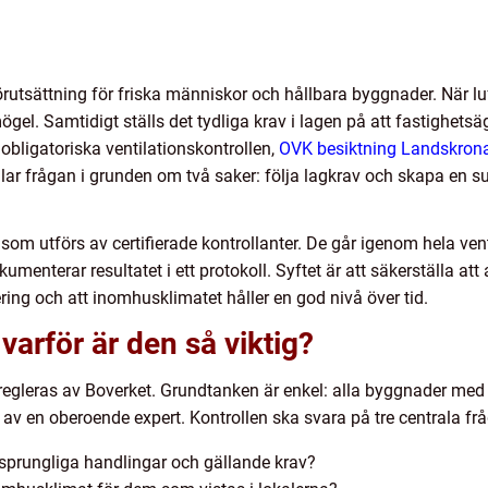
rutsättning för friska människor och hållbara byggnader. När luft
ögel. Samtidigt ställs det tydliga krav i lagen på att fastighets
bligatoriska ventilationskontrollen,
OVK besiktning Landskron
r frågan i grunden om två saker: följa lagkrav och skapa en su
m utförs av certifierade kontrollanter. De går igenom hela ven
menterar resultatet i ett protokoll. Syftet är att säkerställa at
ing och att inomhusklimatet håller en god nivå över tid.
varför är den så viktig?
egleras av Boverket. Grundtanken är enkel: alla byggnader me
 av en oberoende expert. Kontrollen ska svara på tre centrala frå
rsprungliga handlingar och gällande krav?