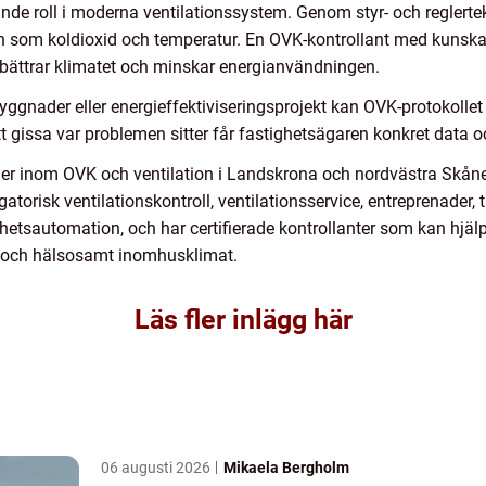
de roll i moderna ventilationssystem. Genom styr- och reglerte
den som koldioxid och temperatur. En OVK-kontrollant med kuns
örbättrar klimatet och minskar energianvändningen.
yggnader eller energieffektiviseringsprojekt kan OVK-protokollet
 att gissa var problemen sitter får fastighetsägaren konkret data o
ner inom OVK och ventilation i Landskrona och nordvästra Skåne
atorisk ventilationskontroll, ventilationsservice, entreprenader, t
etsautomation, och har certifierade kontrollanter som kan hjälp
t och hälsosamt inomhusklimat.
Läs fler inlägg här
06 augusti 2026
Mikaela Bergholm