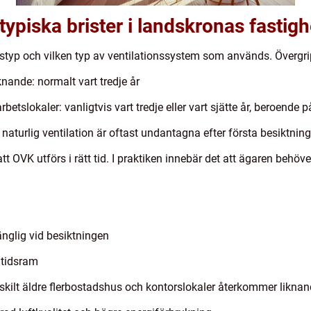
 typiska brister i landskronas fastigh
styp och vilken typ av ventilationssystem som används. Övergri
iknande: normalt vart tredje år
etslokaler: vanligtvis vart tredje eller vart sjätte år, beroende 
aturlig ventilation är oftast undantagna efter första besiktnin
tt OVK utförs i rätt tid. I praktiken innebär det att ägaren behöve
gänglig vid besiktningen
 tidsram
skilt äldre flerbostadshus och kontorslokaler återkommer liknand