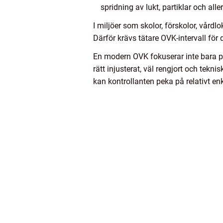
spridning av lukt, partiklar och alle
I miljöer som skolor, förskolor, vårdl
Därför krävs tätare OVK-intervall för
En modern OVK fokuserar inte bara på
rätt injusterat, väl rengjort och tek
kan kontrollanten peka på relativt e