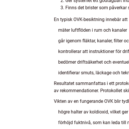
Ger systemet ett godtagbart in
Finns det brister som påverkar 
En typisk OVK-besiktning innebär att 
mäter luftflöden i rum och kanaler
går igenom fläktar, kanaler, filter o
kontrollerar att instruktioner för dri
bedömer driftsäkerhet och eventuel
identifierar smuts, läckage och tekn
Resultatet sammanfattas i ett proto
av rekommendationer. Protokollet s
Vikten av en fungerande OVK blir tydli
högre halter av koldioxid, vilket ge
förhöjd fuktnivå, som kan leda till