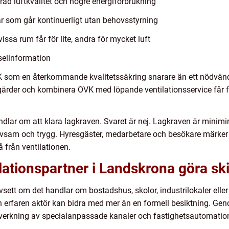
rad luftkvalitet och högre energiförbrukning
ktar som går kontinuerligt utan behovsstyrning
vissa rum får för lite, andra för mycket luft
tselinformation
VK som en återkommande kvalitetssäkring snarare än ett nödvänd
tgärder och kombinera OVK med löpande ventilationsservice får f
lar om att klara lagkraven. Svaret är nej. Lagkraven är minimini
ivsam och trygg. Hyresgäster, medarbetare och besökare märker 
å från ventilationen.
ilationspartner i Landskrona göra ski
sett om det handlar om bostadshus, skolor, industrilokaler eller
ch erfaren aktör kan bidra med mer än en formell besiktning. 
tillverkning av specialanpassade kanaler och fastighetsautomati