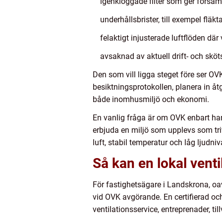
igenkloggade filter som ger försäm
underhållsbrister, till exempel flä
felaktigt injusterade luftflöden där 
avsaknad av aktuell drift- och skö
Den som vill ligga steget före ser O
besiktningsprotokollen, planera in å
både inomhusmiljö och ekonomi.
En vanlig fråga är om OVK enbart hand
erbjuda en miljö som upplevs som tr
luft, stabil temperatur och låg ljudniv
Så kan en lokal vent
För fastighetsägare i Landskrona, oav
vid OVK avgörande. En certifierad o
ventilationsservice, entreprenader, 