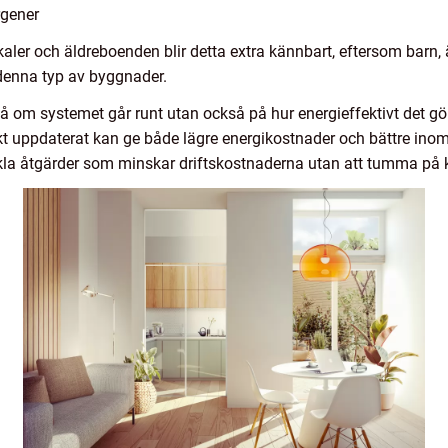
rgener
okaler och äldreboenden blir detta extra kännbart, eftersom barn,
 denna typ av byggnader.
 om systemet går runt utan också på hur energieffektivt det gör
niskt uppdaterat kan ge både lägre energikostnader och bättre ino
nkla åtgärder som minskar driftskostnaderna utan att tumma på