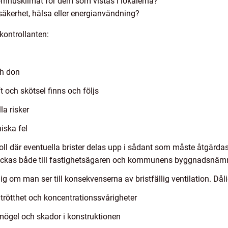
omhusklimat för dem som vistas i lokalerna?
säkerhet, hälsa eller energianvändning?
kontrollanten:
ch don
ft och skötsel finns och följs
la risker
iska fel
koll där eventuella brister delas upp i sådant som måste åtgär
kickas både till fastighetsägaren och kommunens byggnadsnäm
g om man ser till konsekvenserna av bristfällig ventilation. Dåli
r trötthet och koncentrationssvårigheter
 mögel och skador i konstruktionen