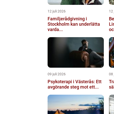
12 juli 2026
12 
Familjerådgivning i
Be
Stockholm kan underlätta
Li
varda...
oc
09 juli 2026
08 
Psykoterapi i Västerås: Ett
Tra
avgörande steg mot ett...
sä