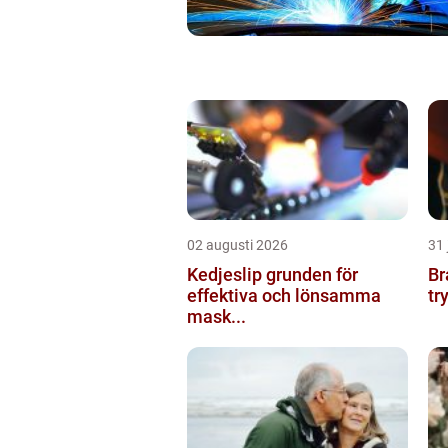
02 augusti 2026
31 
Kedjeslip grunden för
Br
effektiva och lönsamma
tr
mask...