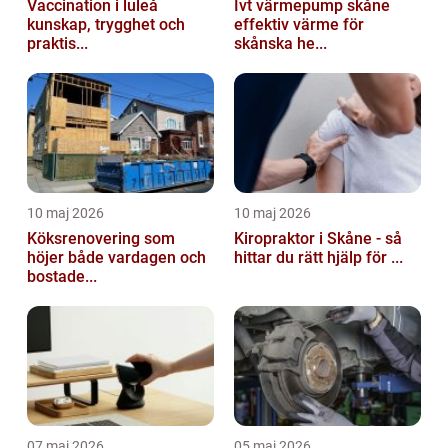
Vaccination i luleå
Ivt värmepump skåne
kunskap, trygghet och
effektiv värme för
praktis...
skånska he...
10 maj 2026
10 maj 2026
Köksrenovering som
Kiropraktor i Skåne - så
höjer både vardagen och
hittar du rätt hjälp för ...
bostade...
07 maj 2026
05 maj 2026