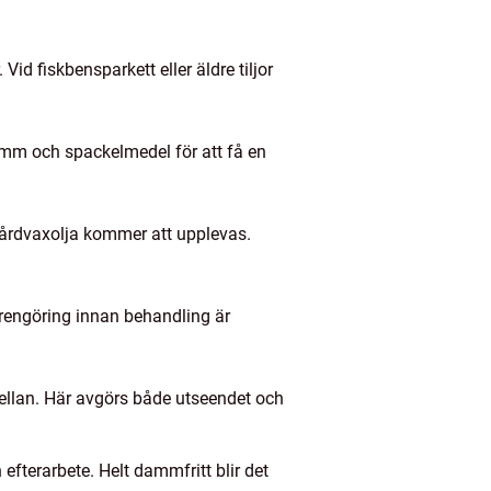
Vid fiskbensparkett eller äldre tiljor
amm och spackelmedel för att få en
r hårdvaxolja kommer att upplevas.
rengöring innan behandling är
emellan. Här avgörs både utseendet och
fterarbete. Helt dammfritt blir det