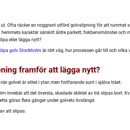
as ut. Ofta räcker en noggrant utförd golvslipning för att rumme
 hemmets karaktär särskilt äldre parkett, fiskbensmönster och mas
lipa eller lägga nytt?
slipa golv Stockholm
är rätt väg, hur processen går till och vilk
pning framför att lägga nytt?
 när golvet är slitet i ytan men fortfarande sunt i själva träet.
lm innebär att det översta, skadade skiktet av trä slipas bort. K
tta göras flera gånger under golvets livslängd.
v att slipas: