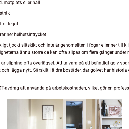
, matplats eller hall
stråk
ttor legat
ar ner helhetsintrycket
ligt tjockt slitskikt och inte är genomsliten i fogar eller ner till 
jligheterna ännu större de kan ofta slipas om flera gånger under
r slipning ofta överlägset. Att ta vara på ett befintligt golv sp
t och lägga nytt. Särskilt i äldre bostäder, där golvet har histori
T-avdrag att använda på arbetskostnaden, vilket gör en profes