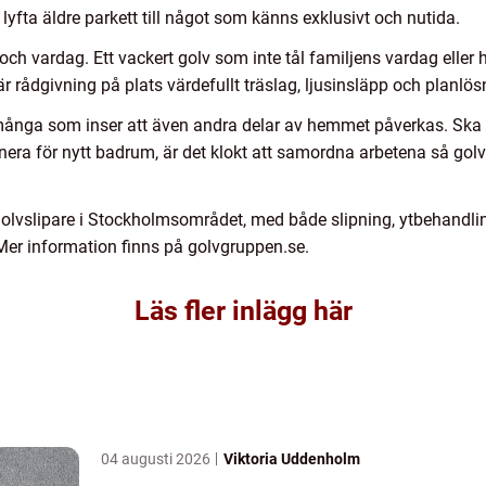
lyfta äldre parkett till något som känns exklusivt och nutida.
 och vardag. Ett vackert golv som inte tål familjens vardag elle
är rådgivning på plats värdefullt träslag, ljusinsläpp och planl
t många som inser att även andra delar av hemmet påverkas. Ska
lanera för nytt badrum, är det klokt att samordna arbetena så gol
golvslipare i Stockholmsområdet, med både slipning, ytbehandlin
 Mer information finns på golvgruppen.se.
Läs fler inlägg här
04 augusti 2026
Viktoria Uddenholm