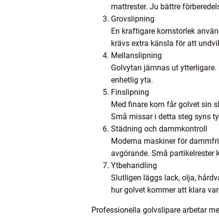
mattrester. Ju bättre förberedel
Grovslipning
En kraftigare kornstorlek använd
krävs extra känsla för att undv
Mellanslipning
Golvytan jämnas ut ytterligare
enhetlig yta.
Finslipning
Med finare korn får golvet sin s
Små missar i detta steg syns ty
Städning och dammkontroll
Moderna maskiner för dammfri 
avgörande. Små partikelrester ka
Ytbehandling
Slutligen läggs lack, olja, hård
hur golvet kommer att klara var
Professionella golvslipare arbetar me