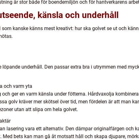
stning är stor både för boendemiljön och för hantverkarens arbet
utseende, känsla och underhåll
l som kanske känns mest kreativt: hur ska golvet se ut och känn
mötas.
te löpande underhåll. Den passar extra bra i utrymmen med mycke
la och varm yta
g och ger en varm känsla under fötterna. Hårdvaxolja kombinera
a golv kräver mer skötsel över tid, men fördelen är att man kan
zoner utan att slipa om hela golvet.
aktär
an lasering vara ett alternativ. Den dämpar originalfärgen och kan
. Med bets kan man gå åt motsatt håll och skapa djupare, mör