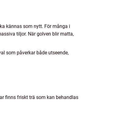
t ska kännas som nytt. För många i
siva tiljor. När golven blir matta,
a val som påverkar både utseende,
var finns friskt trä som kan behandlas