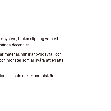
klicksystem, brukar slipning vara ett
 många decennier.
arar material, minskar byggavfall och
a och mönster som är svåra att ersätta,
sionell insats mer ekonomisk än