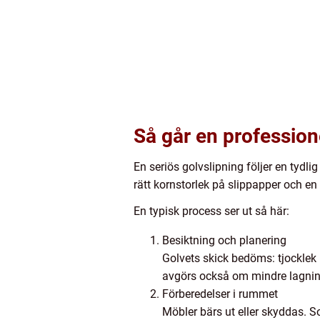
Så går en professionel
En seriös golvslipning följer en tydl
rätt kornstorlek på slippapper och e
En typisk process ser ut så här:
Besiktning och planering
Golvets skick bedöms: tjocklek p
avgörs också om mindre lagnin
Förberedelser i rummet
Möbler bärs ut eller skyddas. So