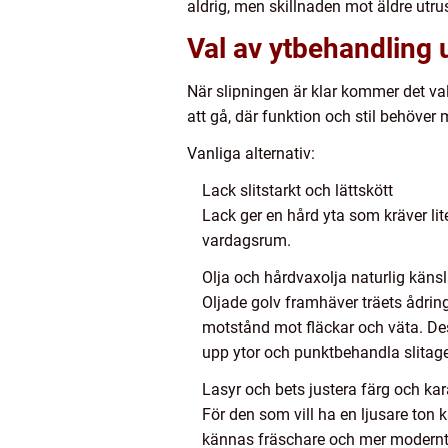
aldrig, men skillnaden mot äldre utru
Val av ytbehandling 
När slipningen är klar kommer det va
att gå, där funktion och stil behöver 
Vanliga alternativ:
Lack slitstarkt och lättskött
Lack ger en hård yta som kräver li
vardagsrum.
Olja och hårdvaxolja naturlig käns
Oljade golv framhäver träets ådrin
motstånd mot fläckar och väta. Dess
upp ytor och punktbehandla slitage
Lasyr och bets justera färg och kar
För den som vill ha en ljusare ton k
kännas fräschare och mer modernt