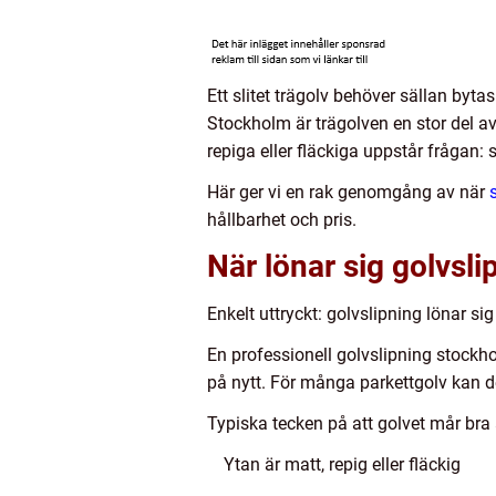
Ett slitet trägolv behöver sällan byt
Stockholm är trägolven en stor del av
repiga eller fläckiga uppstår frågan: s
Här ger vi en rak genomgång av när
hållbarhet och pris.
När lönar sig golvsli
Enkelt uttryckt: golvslipning lönar sig
En professionell golvslipning stockho
på nytt. För många parkettgolv kan de
Typiska tecken på att golvet mår bra a
Ytan är matt, repig eller fläckig