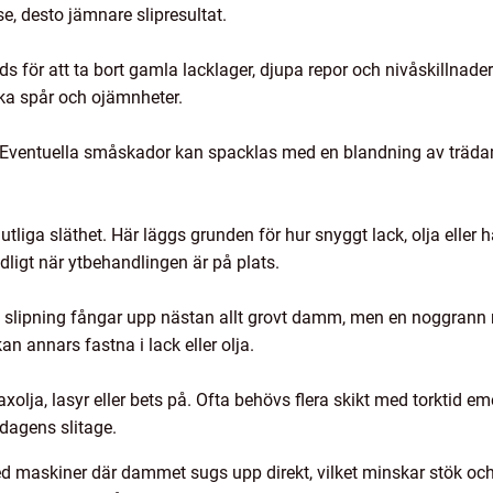
se, desto jämnare slipresultat.
s för att ta bort gamla lacklager, djupa repor och nivåskillnader. 
ika spår och ojämnheter.
. Eventuella småskador kan spacklas med en blandning av träd
lutliga släthet. Här läggs grunden för hur snyggt lack, olja elle
dligt när ytbehandlingen är på plats.
slipning fångar upp nästan allt grovt damm, men en noggrann 
n annars fastna i lack eller olja.
vaxolja, lasyr eller bets på. Ofta behövs flera skikt med torktid 
dagens slitage.
d maskiner där dammet sugs upp direkt, vilket minskar stök och e