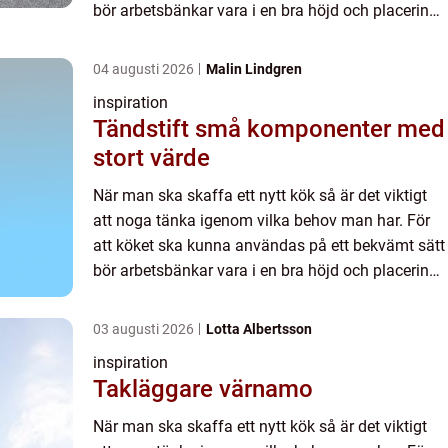
bör arbetsbänkar vara i en bra höjd och placering
på spis, kylskåp och skafferi ska var så att man
kan f...
04 augusti 2026
Malin Lindgren
inspiration
Tändstift små komponenter med
stort värde
När man ska skaffa ett nytt kök så är det viktigt
att noga tänka igenom vilka behov man har. För
att köket ska kunna användas på ett bekvämt sätt
bör arbetsbänkar vara i en bra höjd och placering
på spis, kylskåp och skafferi ska var så att man
kan f...
03 augusti 2026
Lotta Albertsson
inspiration
Takläggare värnamo
När man ska skaffa ett nytt kök så är det viktigt