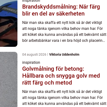
inspiration
Brandskyddsmålning: När färg
blir en del av säkerheten
När man ska skaffa ett nytt kök så är det viktigt
att noga tänka igenom vilka behov man har. För
att köket ska kunna användas på ett bekvämt sätt
bör arbetsbänkar vara i en bra höjd och placering
på spis, kylskåp och skafferi ska var så att man
kan f...
04 augusti 2026
Viktoria Uddenholm
inspiration
Golvmålning för betong:
Hållbara och snygga golv med
rätt färg och metod
När man ska skaffa ett nytt kök så är det viktigt
att noga tänka igenom vilka behov man har. För
att köket ska kunna användas på ett bekvämt sätt