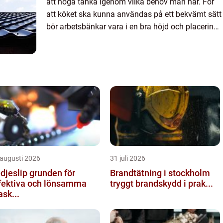
att noga tänka igenom vilka behov man har. För
att köket ska kunna användas på ett bekvämt sätt
bör arbetsbänkar vara i en bra höjd och placering
på spis, kylskåp och skafferi ska var så att man
kan f...
 augusti 2026
31 juli 2026
slip grunden för
Brandtätning i stockholm
fektiva och lönsamma
tryggt brandskydd i prak...
sk...