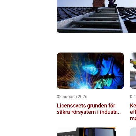
02 augusti 2026
02
Licenssvets grunden för
Kedje
säkra rörsystem i industr...
ef
ma