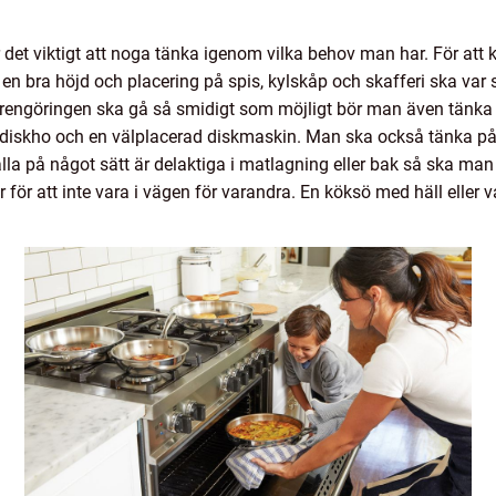
r det viktigt att noga tänka igenom vilka behov man har. För att
en bra höjd och placering på spis, kylskåp och skafferi ska var s
t rengöringen ska gå så smidigt som möjligt bör man även tänka 
på diskho och en välplacerad diskmaskin. Man ska också tänka p
la på något sätt är delaktiga i matlagning eller bak så ska man se 
or för att inte vara i vägen för varandra. En köksö med häll eller 