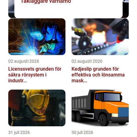
Takläggare värnamo
02 augusti 2026
02 augusti 2026
Licenssvets grunden för
Kedjeslip grunden för
säkra rörsystem i
effektiva och lönsamma
industr...
mask...
31 juli 2026
30 juli 2026