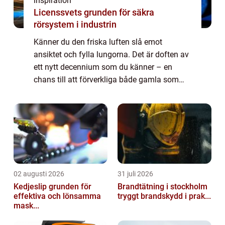
inspiration
Licenssvets grunden för säkra
rörsystem i industrin
Känner du den friska luften slå emot
ansiktet och fylla lungorna. Det är doften av
ett nytt decennium som du känner – en
chans till att förverkliga både gamla som
nya drömmar. Flera av oss funderar på ...
02 augusti 2026
31 juli 2026
Kedjeslip grunden för
Brandtätning i stockholm
effektiva och lönsamma
tryggt brandskydd i prak...
mask...