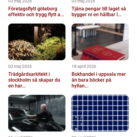
03 maj 2026
03 maj 2026
Företagsflytt göteborg
Tjäna pengar till laget så
effektiv och trygg flytt a...
bygger ni en hållbar l...
02 maj 2026
18 april 2026
Trädgårdsarkitekt i
Bokhandel i uppsala mer
stockholm så skapar du
än bara böcker på
en har...
hyllan...