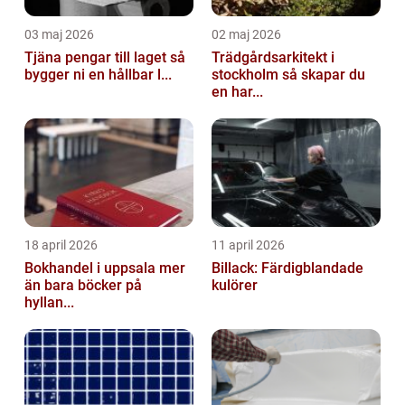
03 maj 2026
02 maj 2026
Tjäna pengar till laget så
Trädgårdsarkitekt i
bygger ni en hållbar l...
stockholm så skapar du
en har...
18 april 2026
11 april 2026
Bokhandel i uppsala mer
Billack: Färdigblandade
än bara böcker på
kulörer
hyllan...