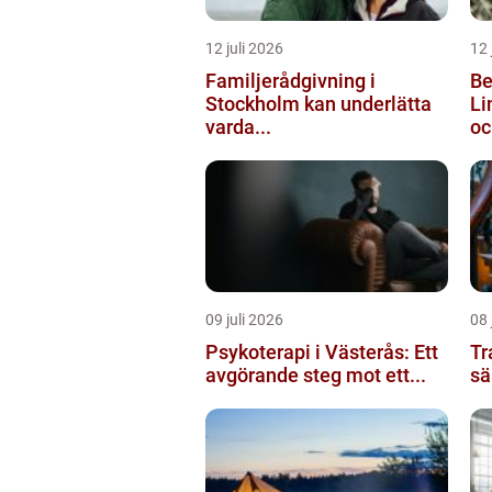
12 juli 2026
12 
Familjerådgivning i
Be
Stockholm kan underlätta
Li
varda...
oc
09 juli 2026
08 
Psykoterapi i Västerås: Ett
Tra
avgörande steg mot ett...
sä