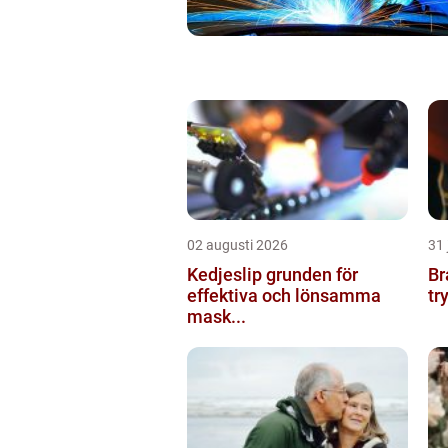
02 augusti 2026
31 
Kedjeslip grunden för
Br
effektiva och lönsamma
tr
mask...