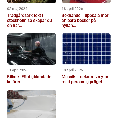
02 maj 2026
18 april 2026
Trädgårdsarkitekt i
Bokhandel i uppsala mer
stockholm så skapar du
än bara böcker på
en har...
hyllan...
11 april 2026
08 april 2026
Billack: Färdigblandade
Mosaik – dekorativa ytor
kulörer
med personlig prägel