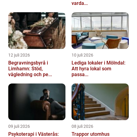
varda...
12 juli 2026
10 juli 2026
Begravningsbyrå i
Lediga lokaler i Mölndal:
Limhamn: Stöd,
Att hyra lokal som
vägledning och pe...
passa...
09 juli 2026
08 juli 2026
Psykoterapi i Västerås:
Trappor utomhus