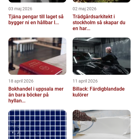
03 maj 2026
02 maj 2026
Tjäna pengar till laget så
Trädgårdsarkitekt i
bygger ni en hållbar l...
stockholm så skapar du
en har...
18 april 2026
11 april 2026
Bokhandel i uppsala mer
Billack: Färdigblandade
än bara böcker på
kulörer
hyllan...