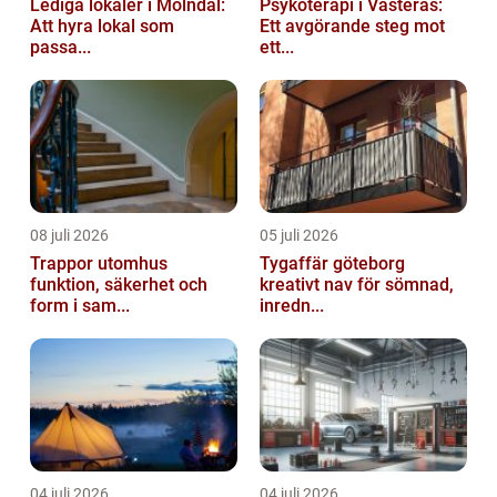
Lediga lokaler i Mölndal:
Psykoterapi i Västerås:
Att hyra lokal som
Ett avgörande steg mot
passa...
ett...
08 juli 2026
05 juli 2026
Trappor utomhus
Tygaffär göteborg
funktion, säkerhet och
kreativt nav för sömnad,
form i sam...
inredn...
04 juli 2026
04 juli 2026