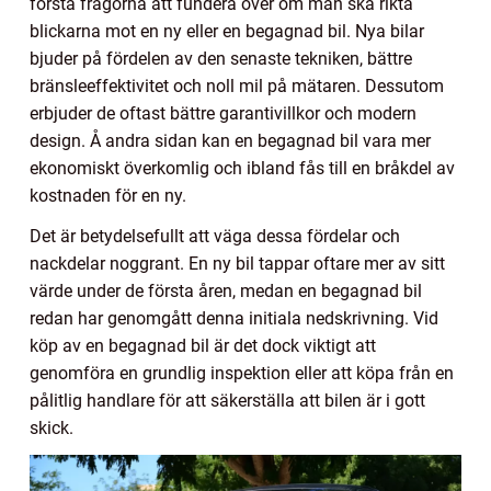
första frågorna att fundera över om man ska rikta
blickarna mot en ny eller en begagnad bil. Nya bilar
bjuder på fördelen av den senaste tekniken, bättre
bränsleeffektivitet och noll mil på mätaren. Dessutom
erbjuder de oftast bättre garantivillkor och modern
design. Å andra sidan kan en begagnad bil vara mer
ekonomiskt överkomlig och ibland fås till en bråkdel av
kostnaden för en ny.
Det är betydelsefullt att väga dessa fördelar och
nackdelar noggrant. En ny bil tappar oftare mer av sitt
värde under de första åren, medan en begagnad bil
redan har genomgått denna initiala nedskrivning. Vid
köp av en begagnad bil är det dock viktigt att
genomföra en grundlig inspektion eller att köpa från en
pålitlig handlare för att säkerställa att bilen är i gott
skick.