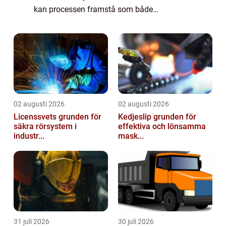
kan processen framstå som både
komplicerad och överväldigande. Vad
behö...
02 augusti 2026
02 augusti 2026
Licenssvets grunden för
Kedjeslip grunden för
säkra rörsystem i
effektiva och lönsamma
industr...
mask...
31 juli 2026
30 juli 2026