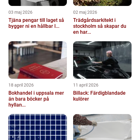
03 maj 2026
02 maj 2026
Tjäna pengar till laget så
Trädgårdsarkitekt i
bygger ni en hållbar l...
stockholm så skapar du
en har...
18 april 2026
11 april 2026
Bokhandel i uppsala mer
Billack: Färdigblandade
än bara böcker på
kulörer
hyllan...