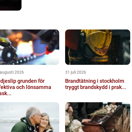
 augusti 2026
31 juli 2026
slip grunden för
Brandtätning i stockholm
fektiva och lönsamma
tryggt brandskydd i prak...
sk...