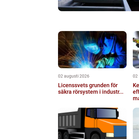
02 augusti 2026
02
Licenssvets grunden för
Kedje
säkra rörsystem i industr...
ef
ma