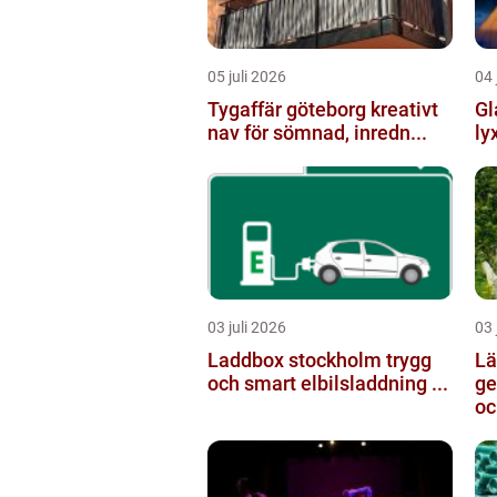
05 juli 2026
04 
Tygaffär göteborg kreativt
Gl
nav för sömnad, inredn...
ly
03 juli 2026
03 
Laddbox stockholm trygg
Läger
och smart elbilsladdning ...
ge
oc