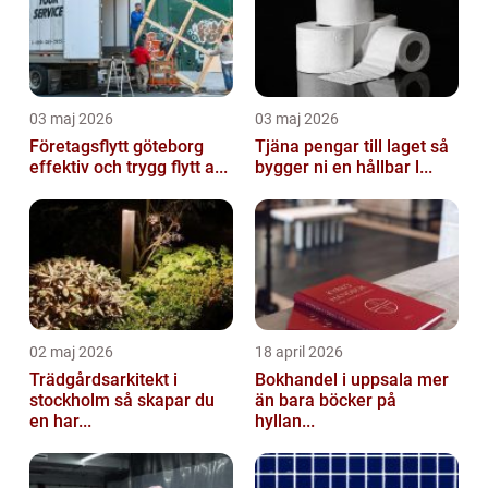
03 maj 2026
03 maj 2026
Företagsflytt göteborg
Tjäna pengar till laget så
effektiv och trygg flytt a...
bygger ni en hållbar l...
02 maj 2026
18 april 2026
Trädgårdsarkitekt i
Bokhandel i uppsala mer
stockholm så skapar du
än bara böcker på
en har...
hyllan...