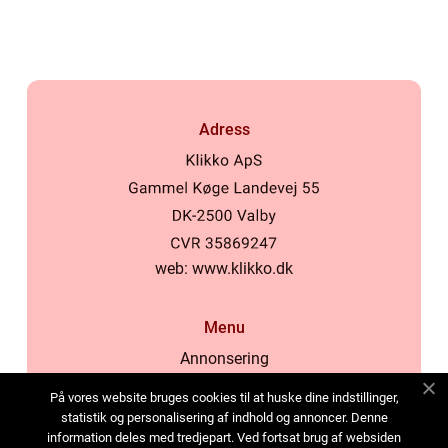
Adress
web:
www.klikko.dk
Menu
Annonsering
Om oss
På vores website bruges cookies til at huske dine indstillinger,
Cookies
statistik og personalisering af indhold og annoncer. Denne
information deles med tredjepart. Ved fortsat brug af websiden
Kontakta oss