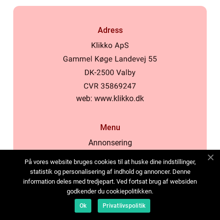
Adress
web:
www.klikko.dk
Menu
Annonsering
Om oss
På vores website bruges cookies til at huske dine indstillinger,
Cookies
statistik og personalisering af indhold og annoncer. Denne
information deles med tredjepart. Ved fortsat brug af websiden
Kontakta oss
godkender du cookiepolitikken.
Sitemap
Ok
Privatlivspolitik