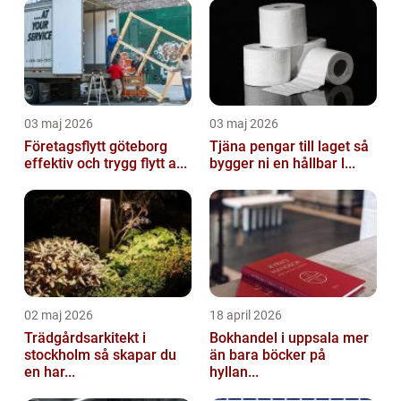
03 maj 2026
03 maj 2026
Företagsflytt göteborg
Tjäna pengar till laget så
effektiv och trygg flytt a...
bygger ni en hållbar l...
02 maj 2026
18 april 2026
Trädgårdsarkitekt i
Bokhandel i uppsala mer
stockholm så skapar du
än bara böcker på
en har...
hyllan...