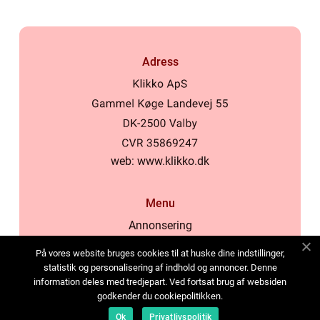
Adress
web:
www.klikko.dk
Menu
Annonsering
Om oss
På vores website bruges cookies til at huske dine indstillinger,
Cookies
statistik og personalisering af indhold og annoncer. Denne
information deles med tredjepart. Ved fortsat brug af websiden
Kontakta oss
godkender du cookiepolitikken.
Sitemap
Ok
Privatlivspolitik